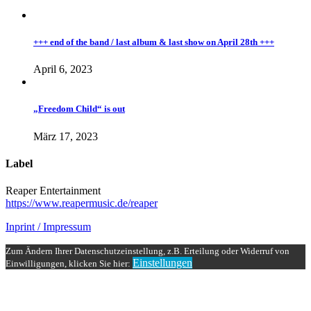
+++ end of the band / last album & last show on April 28th +++
April 6, 2023
„Freedom Child“ is out
März 17, 2023
Label
Reaper Entertainment
https://www.reapermusic.de/reaper
Inprint / Impressum
Zum Ändern Ihrer Datenschutzeinstellung, z.B. Erteilung oder Widerruf von
Einstellungen
Einwilligungen, klicken Sie hier: