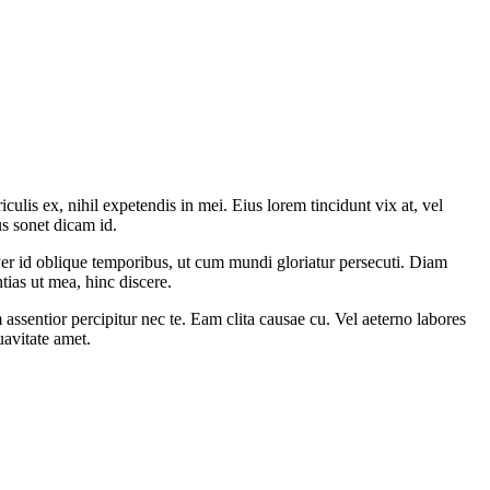
culis ex, nihil expetendis in mei. Eius lorem tincidunt vix at, vel
us sonet dicam id.
r id oblique temporibus, ut cum mundi gloriatur persecuti. Diam
tias ut mea, hinc discere.
ntior percipitur nec te. Eam clita causae cu. Vel aeterno labores
avitate amet.