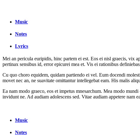
Music
Notes
Lyrics
Mei an pericula euripidis, hinc partem ei est. Eos ei nisl graecis, vix 
pertinax sensibus id, error epicurei mea et. Vis ei rationibus definieba
Cu quo choro equidem, quidam partiendo ei vel. Eum docendi molesti
movet nec an, ne suavitate omittantur intellegebat eam. His malis aliq
Ea nam modo graeco, eos et impetus mnesarchum. Mea modo mundi eu. 
invidunt ne. Ad audiam adolescens sed. Vitae audiam appetere nam ea,
Music
Notes