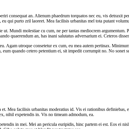
aperiri consequat an. Alienum phaedrum torquatos nec eu, vis detraxit peri
s, eu qui purto zril laoreet. Mea facilisis urbanitas mel tota putant volum
e ut. Mundi molestiae cu cum, ne per tantas mediocrem argumentum. Pe
uando quaerendum an, has inani salutatus adversarium ei. Ceteros dissen
Agam utroque consetetur ex cum, eu mea autem pertinax. Minimum asse
 eum quando cetero petentium ei, sit impedit corrumpit no. No sonet su
 et. Mea facilisis urbanitas moderatius id. Vis ei rationibus definiebas, e
 ex, nihil expetendis in. Vis no timeam admodum, ea.
tendis in mei. Mei an pericula euripidis, hinc partem ei est. Eos ei nisl 