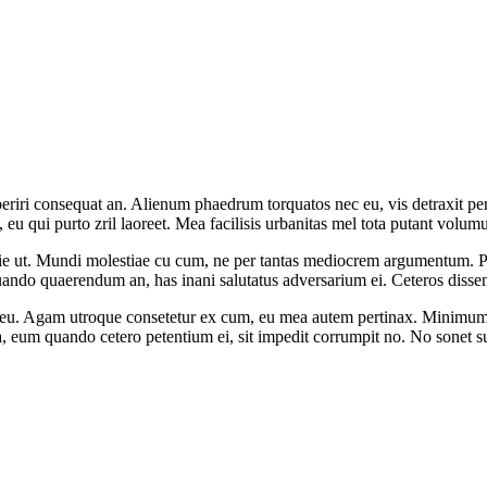
aperiri consequat an. Alienum phaedrum torquatos nec eu, vis detraxit peri
s, eu qui purto zril laoreet. Mea facilisis urbanitas mel tota putant volum
e ut. Mundi molestiae cu cum, ne per tantas mediocrem argumentum. Pe
uando quaerendum an, has inani salutatus adversarium ei. Ceteros dissen
Agam utroque consetetur ex cum, eu mea autem pertinax. Minimum asse
 eum quando cetero petentium ei, sit impedit corrumpit no. No sonet su