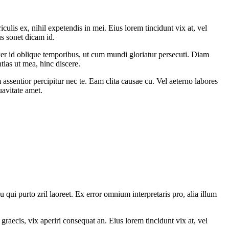
culis ex, nihil expetendis in mei. Eius lorem tincidunt vix at, vel
us sonet dicam id.
r id oblique temporibus, ut cum mundi gloriatur persecuti. Diam
tias ut mea, hinc discere.
ntior percipitur nec te. Eam clita causae cu. Vel aeterno labores
avitate amet.
u qui purto zril laoreet. Ex error omnium interpretaris pro, alia illum
graecis, vix aperiri consequat an. Eius lorem tincidunt vix at, vel