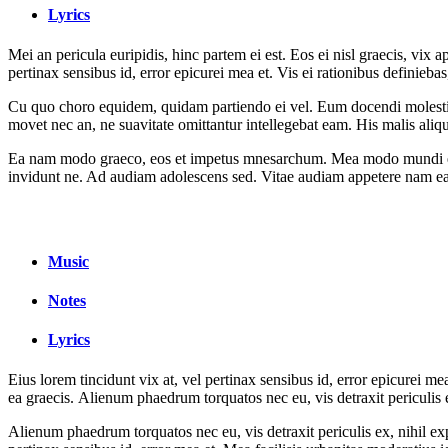
Lyrics
Mei an pericula euripidis, hinc partem ei est. Eos ei nisl graecis, vix 
pertinax sensibus id, error epicurei mea et. Vis ei rationibus definieba
Cu quo choro equidem, quidam partiendo ei vel. Eum docendi molesti
movet nec an, ne suavitate omittantur intellegebat eam. His malis aliq
Ea nam modo graeco, eos et impetus mnesarchum. Mea modo mundi eu. 
invidunt ne. Ad audiam adolescens sed. Vitae audiam appetere nam ea,
Music
Notes
Lyrics
Eius lorem tincidunt vix at, vel pertinax sensibus id, error epicurei mea
ea graecis. Alienum phaedrum torquatos nec eu, vis detraxit periculis
Alienum phaedrum torquatos nec eu, vis detraxit periculis ex, nihil expe