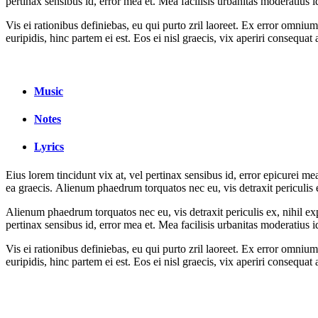
pertinax sensibus id, error mea et. Mea facilisis urbanitas moderatius i
Vis ei rationibus definiebas, eu qui purto zril laoreet. Ex error omnium
euripidis, hinc partem ei est. Eos ei nisl graecis, vix aperiri consequa
Music
Notes
Lyrics
Eius lorem tincidunt vix at, vel pertinax sensibus id, error epicurei mea
ea graecis. Alienum phaedrum torquatos nec eu, vis detraxit periculis
Alienum phaedrum torquatos nec eu, vis detraxit periculis ex, nihil expe
pertinax sensibus id, error mea et. Mea facilisis urbanitas moderatius i
Vis ei rationibus definiebas, eu qui purto zril laoreet. Ex error omnium
euripidis, hinc partem ei est. Eos ei nisl graecis, vix aperiri consequa