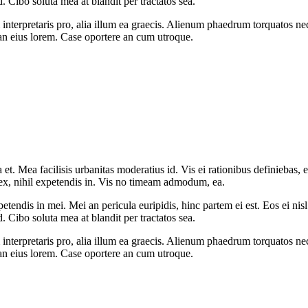
d. Cibo soluta mea at blandit per tractatos sea.
 interpretaris pro, alia illum ea graecis. Alienum phaedrum torquatos nec
t an eius lorem. Case oportere an cum utroque.
 et. Mea facilisis urbanitas moderatius id. Vis ei rationibus definiebas, e
 ex, nihil expetendis in. Vis no timeam admodum, ea.
tendis in mei. Mei an pericula euripidis, hinc partem ei est. Eos ei nisl 
d. Cibo soluta mea at blandit per tractatos sea.
 interpretaris pro, alia illum ea graecis. Alienum phaedrum torquatos nec
t an eius lorem. Case oportere an cum utroque.