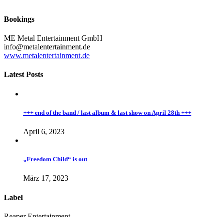
Bookings
ME Metal Entertainment GmbH
info@metalentertainment.de
www.metalentertainment.de
Latest Posts
+++ end of the band / last album & last show on April 28th +++
April 6, 2023
„Freedom Child“ is out
März 17, 2023
Label
Reaper Entertainment