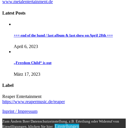
www.metalentertainment.de
Latest Posts
+++ end of the band / last album & last show on April 28th +++
April 6, 2023
„Freedom Child“ is out
März 17, 2023
Label
Reaper Entertainment
https://www.reapermusic.de/reaper
Inprint / Impressum
Zum Ändern Ihrer Datenschutzeinstellung, z.B. Erteilung oder Widerruf von
Einstellungen
Einwilligungen, klicken Sie hier: